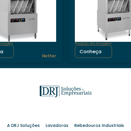
 imagem
Produto da imagem
ça
Conheça
Netter
A DRJ Soluções
Lavadoras
Bebedouros Industriais