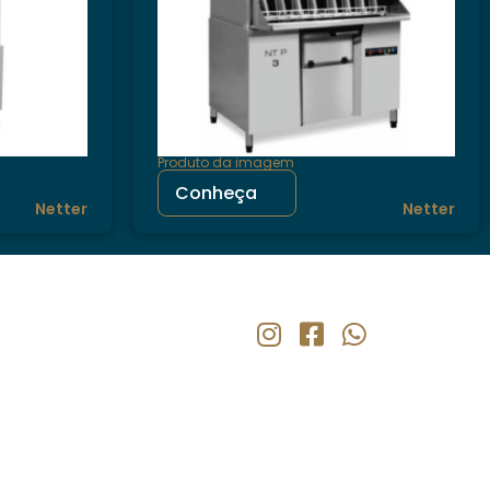
Produto da imagem
Conheça
Netter
Netter